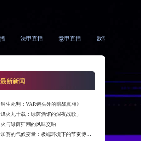
播
法甲直播
意甲直播
欧联直播
亚
分钟生死判：VAR镜头外的暗战真相》
看烽火九十载：绿茵酒馆的深夜战歌」
灶火与绿茵狂潮的风味交响
跨洲附加赛的气候变量：极端环境下的节奏博弈与战术自适应