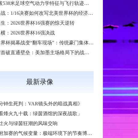
“高海拔538米足球空气动力学特征与飞行轨迹调控机制——以2026世界杯BBVA球场为实证场景”
扩军首战：1/16决赛如何改写北美世界杯的经济版图
生：2026世界杯16强赛的惊天逆转
横：2026世界杯16强决战
2026世界杯揭幕战变“翻车现场”：传统豪门集体遇险
大洋洲首破直通壁垒：美加墨主场格局下的战术体系重构
最新录像
6分钟生死判：VAR镜头外的暗战真相》
看烽火九十载：绿茵酒馆的深夜战歌」
灶火与绿茵狂潮的风味交响
加赛的气候变量：极端环境下的节奏博弈与战术自适应