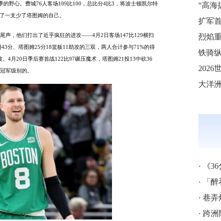
季的野心。费城76人客场109比100，总比分4比3，将波士顿凯尔特
给了一支少了塔图姆的自己。
尾声，他们打出了近乎疯狂的进攻
——4月2日客场147比129横扫
烈焰重
43分、塔图姆25分18篮板11助攻的三双，两人合计参与71%的得
铁骑纵
。4月20日季后赛首战122比97碾压魔术，塔图姆21投13中砍36
是冠军级别的。
·
《3
·
「醉
·
巷弄
·
跨洲附