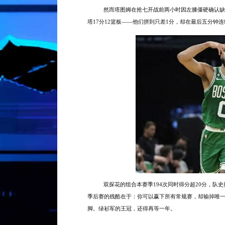
然而塔图姆在抢七开战前两小时因左膝僵硬确认缺
塔17分12篮板——他们拼到只差1分，却在最后五分钟
双探花的组合本赛季
194次同时得分超20分，队
季后赛的残酷在于：你可以赢下所有常规赛，却输掉唯一
脚。绿衫军的王冠，还得再等一年。