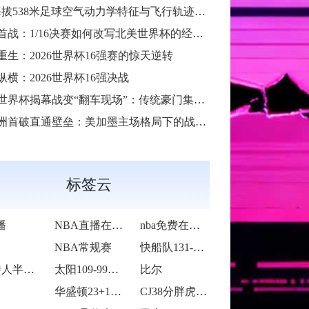
38米足球空气动力学特征与飞行轨迹调控机制——以2026世界杯BBVA球场为实证场景”
首战：1/16决赛如何改写北美世界杯的经济版图
重生：2026世界杯16强赛的惊天逆转
纵横：2026世界杯16强决战
6世界杯揭幕战变“翻车现场”：传统豪门集体遇险
洲首破直通壁垒：美加墨主场格局下的战术体系重构
标签云
播
NBA直播在线观看
nba免费在线高清直播
NBA常规赛
快船队131-105战胜老鹰队
凯尔特人半场65-55领先雷霆
太阳109-99力克76人
比尔
华盛顿23+14莱夫利21+15 独行侠
CJ38分胖虎被禁赛 鹈鹕123-115