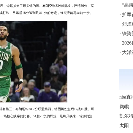
·
“高海拔5
席，命运抽走了最关键的牌。布朗空砍
33分9篮板，怀特26分，克
连续打铁，从落后18分追到只差1分的奇迹，终究没能再向前一步。
·
扩军
·
烈焰
·
铁骑
·
202
·
大洋
nba直
鹈鹕
史排名第三；布朗场均28.7分联盟第四，塔图姆伤愈后12战10胜。可
一场核心缺席的比赛。51胜25负的辉煌，最终只换来一轮游的注
太阳