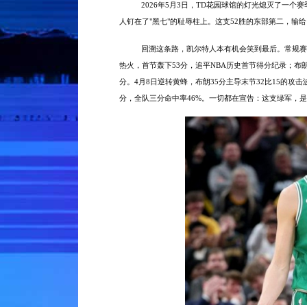
2026年5月3日，TD花园球馆的灯光熄灭了一个赛
人钉在了"黑七"的耻辱柱上。这支52胜的东部第二，输
回溯这条路，凯尔特人本有机会笑到最后。常规赛
热火，首节轰下53分，追平NBA历史首节得分纪录；布朗
分。4月8日逆转黄蜂，布朗35分主导末节32比15的攻击波
分，全队三分命中率46%。一切都在宣告：这支绿军，