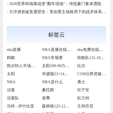
·
2026世界杯揭幕战变“翻车现场”：传统豪门集体遇险
·
大洋洲首破直通壁垒：美加墨主场格局下的战术体系重构
标签云
nba直播
NBA直播在线观看
nba免费在线高清直播
鹈鹕
NBA常规赛
快船队131-105战胜老鹰队
凯尔特人半场65-55领先雷霆
太阳109-99力克76人
比尔
太阳
华盛顿23+14莱夫利21+15 独行侠
CJ38分胖虎被禁赛 鹈鹕123-115
NBA
NBA是什么
勇士
活塞
桑托斯
坎宁安
活塞队
老鹰
杜兰特
马特 - 伊什比亚
森林狼125-127不敌灰熊
主帅芬尼