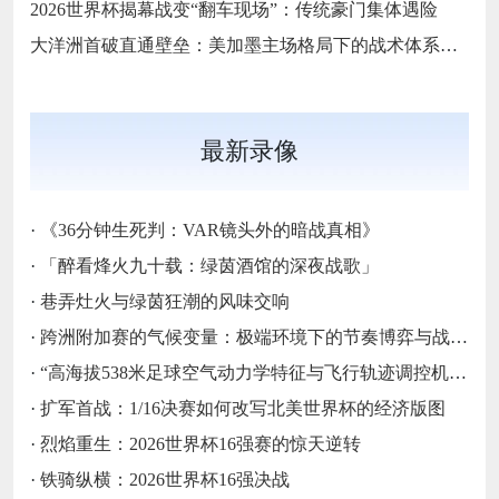
2026世界杯揭幕战变“翻车现场”：传统豪门集体遇险
大洋洲首破直通壁垒：美加墨主场格局下的战术体系重构
最新录像
·
《36分钟生死判：VAR镜头外的暗战真相》
·
「醉看烽火九十载：绿茵酒馆的深夜战歌」
·
巷弄灶火与绿茵狂潮的风味交响
·
跨洲附加赛的气候变量：极端环境下的节奏博弈与战术自适应
·
“高海拔538米足球空气动力学特征与飞行轨迹调控机制——以2026世界杯BBVA球场为实证场景”
·
扩军首战：1/16决赛如何改写北美世界杯的经济版图
·
烈焰重生：2026世界杯16强赛的惊天逆转
·
铁骑纵横：2026世界杯16强决战