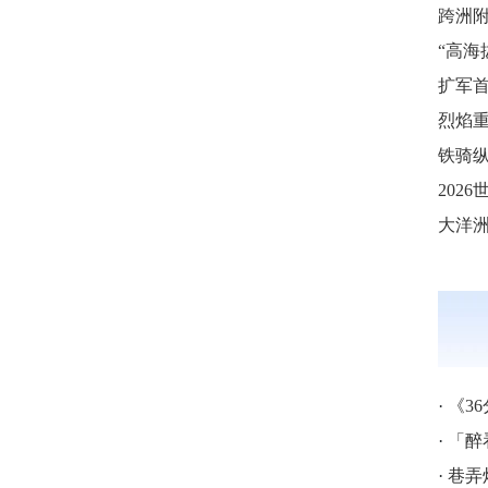
烈焰重
铁骑纵
·
《3
·
「醉
·
巷弄