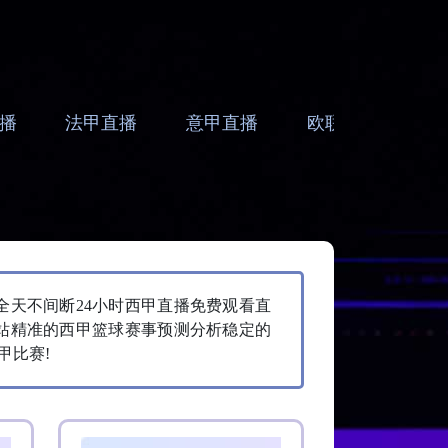
播
法甲直播
意甲直播
欧联直播
亚
全天不间断24小时西甲直播免费观看直
站精准的西甲篮球赛事预测分析稳定的
甲比赛!