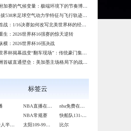
加赛的气候变量：极端环境下的节奏博弈与战术自适应
38米足球空气动力学特征与飞行轨迹调控机制——以2026世界杯BBVA球场为实证场景”
首战：1/16决赛如何改写北美世界杯的经济版图
重生：2026世界杯16强赛的惊天逆转
纵横：2026世界杯16强决战
6世界杯揭幕战变“翻车现场”：传统豪门集体遇险
洲首破直通壁垒：美加墨主场格局下的战术体系重构
标签云
播
NBA直播在线观看
nba免费在线高清直播
NBA常规赛
快船队131-105战胜老鹰队
凯尔特人半场65-55领先雷霆
太阳109-99力克76人
比尔