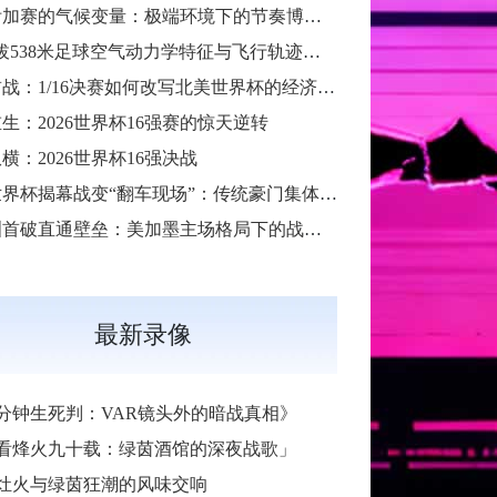
跨洲附加赛的气候变量：极端环境下的节奏博弈与战术自适应
“高海拔538米足球空气动力学特征与飞行轨迹调控机制——以2026世界杯BBVA球场为实证场景”
扩军首战：1/16决赛如何改写北美世界杯的经济版图
生：2026世界杯16强赛的惊天逆转
横：2026世界杯16强决战
2026世界杯揭幕战变“翻车现场”：传统豪门集体遇险
大洋洲首破直通壁垒：美加墨主场格局下的战术体系重构
最新录像
6分钟生死判：VAR镜头外的暗战真相》
看烽火九十载：绿茵酒馆的深夜战歌」
灶火与绿茵狂潮的风味交响