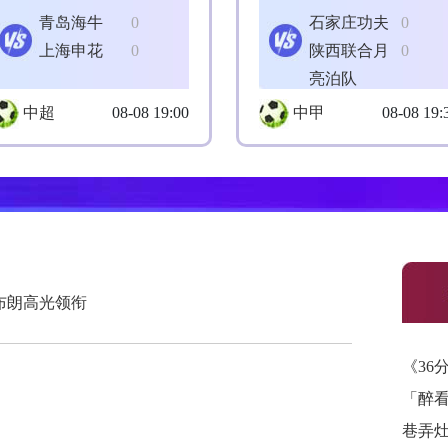
青岛海牛
0
石家庄功夫
0
上海申花
0
陕西联合月
0
亮泊队
中超
08-08 19:00
中甲
08-08 19:
 布朗高光领衔
《36
「醉
巷弄