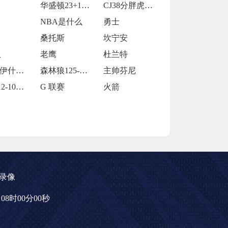
华盛顿23+14莱夫利21+15 独行侠
CJ38分胖虎被禁赛 鹈鹕123-115
NBA是什么
勇士
桑托斯
坎宁安
队
老鹰
杜兰特
马特 - 伊什比亚
森林狼125-127不敌灰熊
主帅芬尼
掘金112-101击败独行侠
G 联赛
火箭
录像
1日08时00分00秒