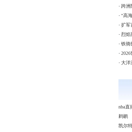
·
跨洲附
·
“高海拔5
·
扩军
·
烈焰
·
铁骑
·
202
·
大洋
nba直
鹈鹕