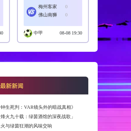
梅州客家
0
佛山南狮
0
30
中甲
08-08 19:30
分钟生死判：VAR镜头外的暗战真相》
看烽火九十载：绿茵酒馆的深夜战歌」
灶火与绿茵狂潮的风味交响