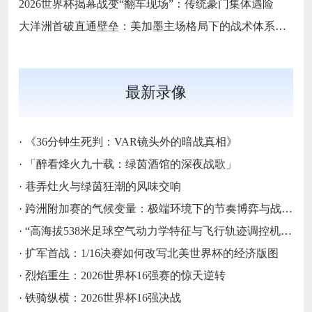
2026世界杯揭幕战变“翻车现场”：传统豪门集体遇险
大洋洲首破直通壁垒：美加墨主场格局下的战术体系重构
最新录像
·
《36分钟生死判：VAR镜头外的暗战真相》
·
「醉看烽火九十载：绿茵酒馆的深夜战歌」
·
巷弄灶火与绿茵狂潮的风味交响
·
跨洲附加赛的气候变量：极端环境下的节奏博弈与战术自适应
·
“高海拔538米足球空气动力学特征与飞行轨迹调控机制——以2026世界杯BBVA球场为实证场景”
·
扩军首战：1/16决赛如何改写北美世界杯的经济版图
·
烈焰重生：2026世界杯16强赛的惊天逆转
·
铁骑纵横：2026世界杯16强决战