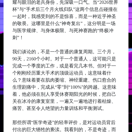
耀与眼泪的老兵身份，先深吸一口气。当“2026世界
杯”与“手术后三个月火线归队”这两个信息点碰撞在
一起时，我感受到的不是惊喜，而是一种近乎神圣
的敬畏。这哪里是什么“神奇复出”，这分明是一场
与医学规律、与身体极限、与死神赛跑的“终极冲
刺”！
我们谈论的，不是一个普通的康复周期。三个月，
90天，2160个小时。对于一个普通人，这可能只是
完成一个季度的工作，或是看完几本书。但对于一
个刚刚经历重大手术的顶级运动员，这意味着什
么？意味着要在肌肉萎缩、神经重建、伤口愈合的
生理剧痛中，完成从“零”到“100%”的跨越。这意味
着，他必须在别人享受休赛期阳光的时候，把自己
关在冰冷的康复室里，一遍又一遍地进行着枯燥、
痛苦、甚至令人绝望的力量训练和平衡测试。
那些所谓“医学奇迹”的轻率评价，是对运动员背后
付出的巨大牺牲的亵渎。我看到的，不是奇迹，而