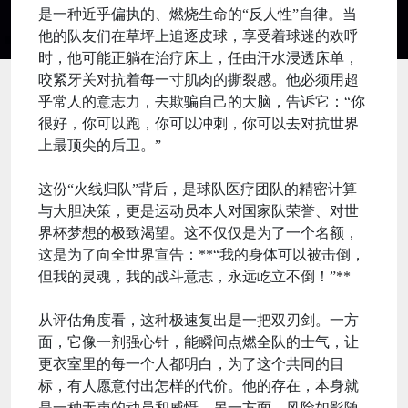
是一种近乎偏执的、燃烧生命的“反人性”自律。当
他的队友们在草坪上追逐皮球，享受着球迷的欢呼
时，他可能正躺在治疗床上，任由汗水浸透床单，
咬紧牙关对抗着每一寸肌肉的撕裂感。他必须用超
乎常人的意志力，去欺骗自己的大脑，告诉它：“你
很好，你可以跑，你可以冲刺，你可以去对抗世界
上最顶尖的后卫。”
这份“火线归队”背后，是球队医疗团队的精密计算
与大胆决策，更是运动员本人对国家队荣誉、对世
界杯梦想的极致渴望。这不仅仅是为了一个名额，
这是为了向全世界宣告：**“我的身体可以被击倒，
但我的灵魂，我的战斗意志，永远屹立不倒！”**
从评估角度看，这种极速复出是一把双刃剑。一方
面，它像一剂强心针，能瞬间点燃全队的士气，让
更衣室里的每一个人都明白，为了这个共同的目
标，有人愿意付出怎样的代价。他的存在，本身就
是一种无声的动员和威慑。另一方面，风险如影随