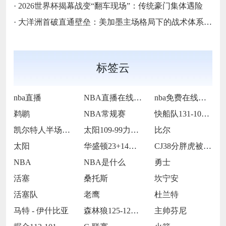
·
2026世界杯揭幕战变“翻车现场”：传统豪门集体遇险
·
大洋洲首破直通壁垒：美加墨主场格局下的战术体系重构
标签云
nba直播
NBA直播在线观看
nba免费在线高清直播
鹈鹕
NBA常规赛
快船队131-105战胜老鹰队
凯尔特人半场65-55领先雷霆
太阳109-99力克76人
比尔
太阳
华盛顿23+14莱夫利21+15 独行侠
CJ38分胖虎被禁赛 鹈鹕123-115
NBA
NBA是什么
勇士
活塞
桑托斯
坎宁安
活塞队
老鹰
杜兰特
马特 - 伊什比亚
森林狼125-127不敌灰熊
主帅芬尼