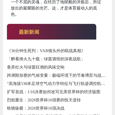
一个不屈的灵魂，在经历了地狱般的淬炼后，所绽
放出的最耀眼的光芒。这，才是体育最动人的底
色。
《36分钟生死判：VAR镜头外的暗战真相》
「醉看烽火九十载：绿茵酒馆的深夜战歌」
巷弄灶火与绿茵狂潮的风味交响
跨洲附加赛的气候变量：极端环境下的节奏博弈与战术自适应
“高海拔538米足球空气动力学特征与飞行轨迹调控机制——以2026世界杯BBVA球场为实证场景”
扩军首战：1/16决赛如何改写北美世界杯的经济版图
烈焰重生：2026世界杯16强赛的惊天逆转
铁骑纵横：2026世界杯16强决战