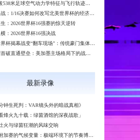
“高海拔538米足球空气动力学特征与飞行轨迹调控机制——以2026世界杯BBVA球场为实证场景”
扩军首战：1/16决赛如何改写北美世界杯的经济版图
生：2026世界杯16强赛的惊天逆转
横：2026世界杯16强决战
2026世界杯揭幕战变“翻车现场”：传统豪门集体遇险
大洋洲首破直通壁垒：美加墨主场格局下的战术体系重构
最新录像
6分钟生死判：VAR镜头外的暗战真相》
看烽火九十载：绿茵酒馆的深夜战歌」
灶火与绿茵狂潮的风味交响
加赛的气候变量：极端环境下的节奏博弈与战术自适应