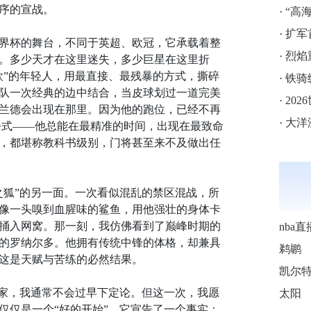
序的宣战。
·
“高海拔5
·
扩军
界杯的舞台，不同于英超、欧冠，它承载着整
·
烈焰
。多少天才在这里迷失，多少巨星在这里折
欧”的年轻人，用最直接、最残暴的方式，撕碎
·
铁骑
队一次经典的边中结合，当皮球划过一道完美
·
202
兰德会出现在那里。因为他的跑位，已经不再
·
大洋
公式——他总能在最精准的时间，出现在最致命
，都堪称教科书级别，门将甚至来不及做出任
之狐”的另一面。一次看似混乱的禁区混战，所
像一头嗅到血腥味的鲨鱼，用他强壮的身体卡
捅入网窝。那一刻，我仿佛看到了巅峰时期的
nba直
的罗纳尔多。他拥有传统中锋的体格，却兼具
鹈鹕
这是天赋与苦练的必然结果。
专家，我通常不会过早下定论。但这一次，我愿
太阳
仅仅是一个“好的开始”。它宣告了一个事实：