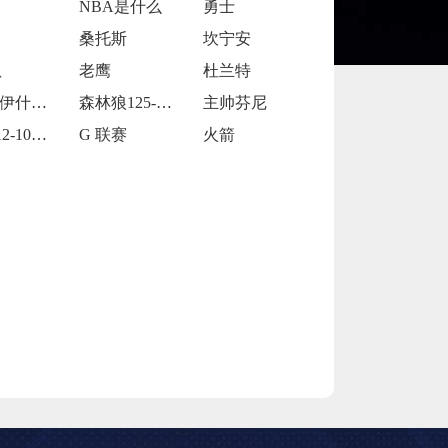
NBA是什么
勇士
桑托斯
坎宁安
队
老鹰
杜兰特
马特 - 伊什比亚
森林狼125-127不敌灰熊
主帅芬尼
掘金112-101击败独行侠
G 联赛
火箭