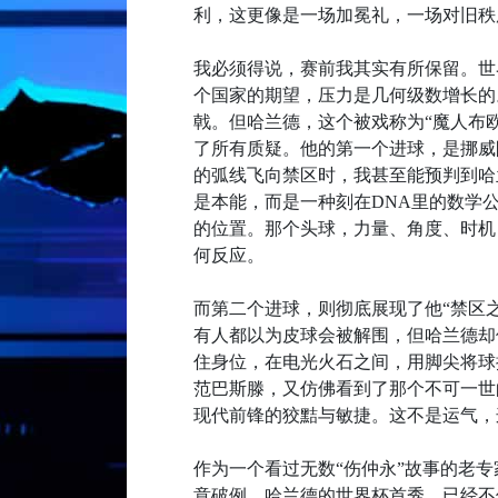
利，这更像是一场加冕礼，一场对旧秩
我必须得说，赛前我其实有所保留。世
个国家的期望，压力是几何级数增长的
戟。但哈兰德，这个被戏称为“魔人布
了所有质疑。他的第一个进球，是挪威
的弧线飞向禁区时，我甚至能预判到哈
是本能，而是一种刻在DNA里的数学
的位置。那个头球，力量、角度、时机
何反应。
而第二个进球，则彻底展现了他“禁区
有人都以为皮球会被解围，但哈兰德却
住身位，在电光火石之间，用脚尖将球
范巴斯滕，又仿佛看到了那个不可一世
现代前锋的狡黠与敏捷。这不是运气，
作为一个看过无数“伤仲永”故事的老
意破例。哈兰德的世界杯首秀，已经不