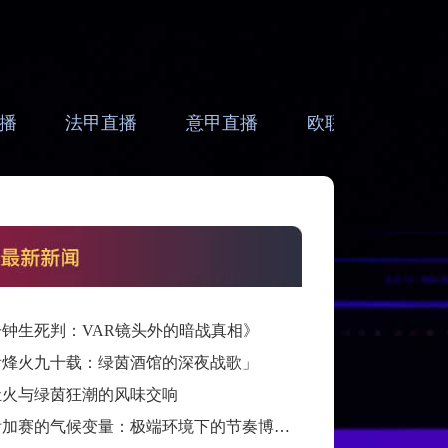
播
法甲直播
意甲直播
欧联直播
亚
分钟生死判：VAR镜头外的暗战真相》
看烽火九十载：绿茵酒馆的深夜战歌」
灶火与绿茵狂潮的风味交响
跨洲附加赛的气候变量：极端环境下的节奏博弈与战术自适应