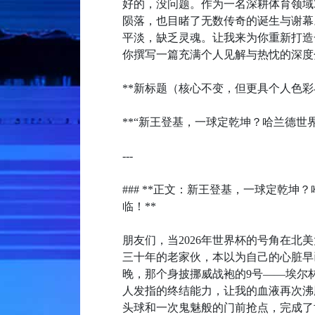
好的，没问题。作为一名深耕体育领域
陨落，也目睹了无数传奇的诞生与谢幕
平淡，缺乏灵魂。让我来为你重新打造
你撰写一篇充满个人见解与热忱的深度
**新标题（核心不变，但更具个人色彩
**“新王登基，一球定乾坤？哈兰德世
---
### **正文：新王登基，一球定乾
临！**
朋友们，当2026年世界杯的号角在北
三十年的老家伙，本以为自己的心脏早
晚，那个身披挪威战袍的9号——埃尔
人发指的终结能力，让我的血液再次沸
头球和一次鬼魅般的门前抢点，完成了