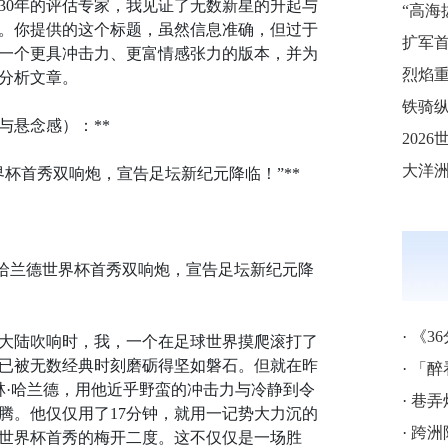
30年的评估专家，我见证了无数新星的升起与
。你提供的这个标题，虽然信息准确，但过于
一个更具冲击力、更富情感张力的版本，并为
烈焰重
分析文章。
铁骑纵
与悬念感）：**
界杯首秀双响炮，宣告足坛新纪元降临！”**
坤？哈兰德世界杯首秀双响炮，宣告足坛新纪元降
·
《3
美大陆吹响时，我，一个在足球世界摸爬滚打了
已被无数经典时刻磨砺得坚如磐石。但就在昨
·
「醉
林·哈兰德，用他近乎野蛮的冲击力与冷静到令
·
巷弄
腾。他仅仅用了17分钟，就用一记势大力沉的
·
跨洲附
世界杯首秀的梅开二度。这不仅仅是一场胜