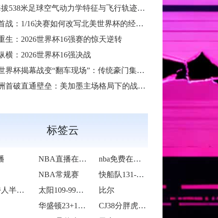
38米足球空气动力学特征与飞行轨迹调控机制——以2026世界杯BBVA球场为实证场景”
首战：1/16决赛如何改写北美世界杯的经济版图
重生：2026世界杯16强赛的惊天逆转
纵横：2026世界杯16强决战
6世界杯揭幕战变“翻车现场”：传统豪门集体遇险
洲首破直通壁垒：美加墨主场格局下的战术体系重构
标签云
播
NBA直播在线观看
nba免费在线高清直播
NBA常规赛
快船队131-105战胜老鹰队
凯尔特人半场65-55领先雷霆
太阳109-99力克76人
比尔
华盛顿23+14莱夫利21+15 独行侠
CJ38分胖虎被禁赛 鹈鹕123-115